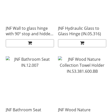
JNF Wall to glass hinge
JNF Hydraulic Glass to
with 90º stop and hidden
Glass Hinge (IN.05.316)
fixings (IN.05.335)
JNF Bathroom Seat
JNF Wood Nature