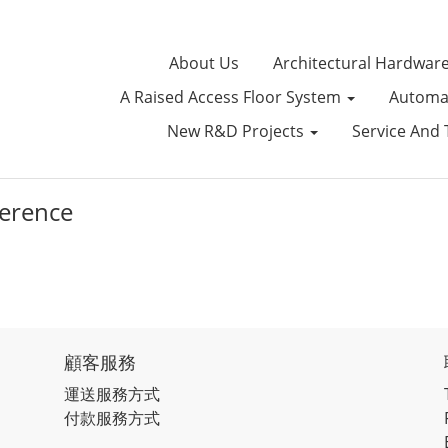
About Us
Architectural Hardwar
A Raised Access Floor System
Automat
New R&D Projects
Service And
ference
顧客服務
運送服務方式
付款服務方式