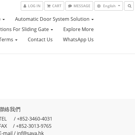
LOG IN
CART
MESSAGE
English
e
Automatic Door System Solution
ions For Sliding Gate
Explore More
 Terms
Contact Us
WhatsApp Us
聯絡我們
TEL / +852-3460-4031
FAX / +852-3013-9765
E-mail / jnf@sava.hk