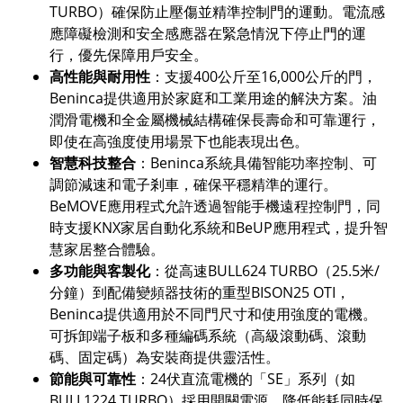
TURBO）確保防止壓傷並精準控制門的運動。電流感
應障礙檢測和安全感應器在緊急情況下停止門的運
行，優先保障用戶安全。
高性能與耐用性
：支援400公斤至16,000公斤的門，
Beninca提供適用於家庭和工業用途的解決方案。油
潤滑電機和全金屬機械結構確保長壽命和可靠運行，
即使在高強度使用場景下也能表現出色。
智慧科技整合
：Beninca系統具備智能功率控制、可
調節減速和電子剎車，確保平穩精準的運行。
BeMOVE應用程式允許透過智能手機遠程控制門，同
時支援KNX家居自動化系統和BeUP應用程式，提升智
慧家居整合體驗。
多功能與客製化
：從高速BULL624 TURBO（25.5米/
分鐘）到配備變頻器技術的重型BISON25 OTI，
Beninca提供適用於不同門尺寸和使用強度的電機。
可拆卸端子板和多種編碼系統（高級滾動碼、滾動
碼、固定碼）為安裝商提供靈活性。
節能與可靠性
：24伏直流電機的「SE」系列（如
BULL1224 TURBO）採用開關電源，降低能耗同時保